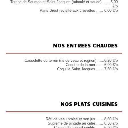
Terrine de Saumon et Saint Jacques (taboulé et sauce) ...... 5,00
€/p
Paris Brest revisité aux crevettes ...... 6,00 €/p
NOS ENTREES CHAUDES
Cassolette du terroir (ris de veau et rognon) ......6,20 €/p
Cocotte de la mer ...... 6,90 €/p
Coquille Saint Jacques ...... 7,50 €/p
NOS PLATS CUISINES
Rôti de veau braisé et son jus ...... 8,60 €/p
Suprême de pintade au cidre ...... 6,50 €/p
Cuisse de canard confite ...... 6,90 €/p