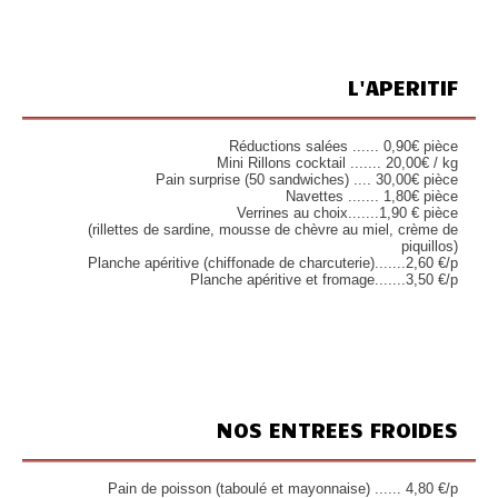
L'APERITIF
Réductions salées ...... 0,90€ pièce
Mini Rillons cocktail ....... 20,00€ / kg
Pain surprise (50 sandwiches) .... 30,00€ pièce
Navettes ....... 1,80€ pièce
Verrines au choix.......1,90 € pièce
(rillettes de sardine, mousse de chèvre au miel, crème de
piquillos)
Planche apéritive (chiffonade de charcuterie).......2,60 €/p
Planche apéritive et fromage.......3,50 €/p
NOS ENTREES FROIDES
Pain de poisson (taboulé et mayonnaise) ...... 4,80 €/p