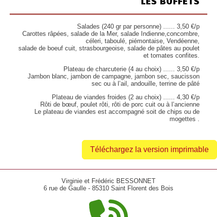
LES BUFFETS
Salades (240 gr par personne) ...... 3,50 €/p
Carottes râpées, salade de la Mer, salade Indienne,concombre,
céleri, taboulé, piémontaise, Vendéenne,
salade de boeuf cuit, strasbourgeoise, salade de pâtes au poulet
et tomates confites.
Plateau de charcuterie (4 au choix) ...... 3,50 €/p
Jambon blanc, jambon de campagne, jambon sec, saucisson
sec ou à l’ail, andouille, terrine de pâté
Plateau de viandes froides (2 au choix) ...... 4,30 €/p
Rôti de bœuf, poulet rôti, rôti de porc cuit ou à l’ancienne
Le plateau de viandes est accompagné soit de chips ou de
mogettes .
Téléchargez la version imprimable
Virginie et Frédéric BESSONNET
6 rue de Gaulle - 85310 Saint Florent des Bois